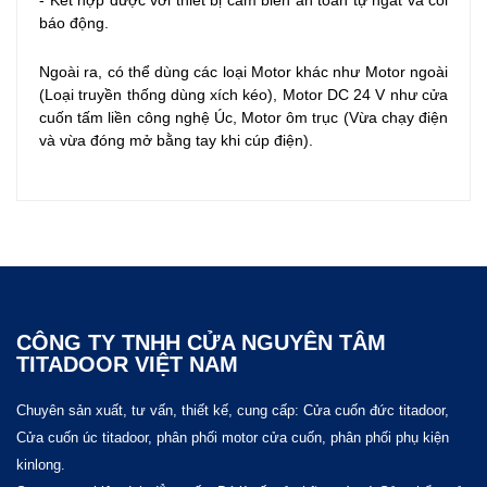
- Kết hợp được với thiết bị cảm biến an toàn tự ngắt và còi
báo động.
Ngoài ra, có thể dùng các loại Motor khác như Motor ngoài
(Loại truyền thống dùng xích kéo), Motor DC 24 V như cửa
cuốn tấm liền công nghệ Úc, Motor ôm trục (Vừa chạy điện
và vừa đóng mở bằng tay khi cúp điện).
CÔNG TY TNHH CỬA NGUYÊN TÂM
TITADOOR VIỆT NAM
Chuyên sản xuất, tư vấn, thiết kế, cung cấp: Cửa cuốn đức titadoor,
Cửa cuốn úc titadoor, phân phối motor cửa cuốn, phân phối phụ kiện
kinlong.