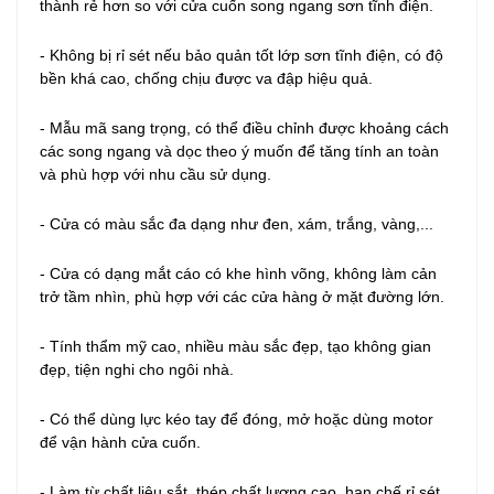
thành rẻ hơn so với cửa cuốn song ngang sơn tĩnh điện.
- Không bị rỉ sét nếu bảo quản tốt lớp sơn tĩnh điện, có độ
bền khá cao, chống chịu được va đập hiệu quả.
- Mẫu mã sang trọng, có thể điều chỉnh được khoảng cách
các song ngang và dọc theo ý muốn để tăng tính an toàn
và phù hợp với nhu cầu sử dụng.
- Cửa có màu sắc đa dạng như đen, xám, trắng, vàng,...
- Cửa có dạng mắt cáo có khe hình võng, không làm cản
trở tầm nhìn, phù hợp với các cửa hàng ở mặt đường lớn.
- Tính thẩm mỹ cao, nhiều màu sắc đẹp, tạo không gian
đẹp, tiện nghi cho ngôi nhà.
- Có thể dùng lực kéo tay để đóng, mở hoặc dùng motor
để vận hành cửa cuốn.
- Làm từ chất liệu sắt, thép chất lượng cao, hạn chế rỉ sét,