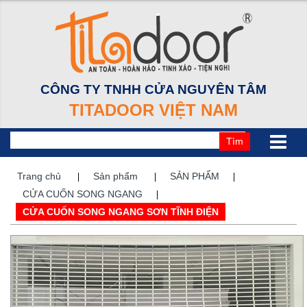
CÔNG TY TNHH CỬA NGUYÊN TÂM
TITADOOR VIỆT NAM
Tìm
Trang chủ
Sản phẩm
SẢN PHẨM
CỬA CUỐN SONG NGANG
CỬA CUỐN SONG NGANG SƠN TĨNH ĐIỆN