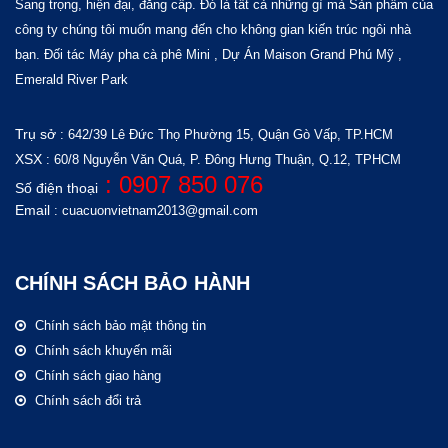
Sang trọng, hiện đại, đẳng cấp. Đó là tất cả những gì mà Sản phẩm của
công ty chúng tôi muốn mang đến cho không gian kiến trúc ngôi nhà
bạn.
Đối tác
Máy pha cà phê Mini
, Dự Án
Maison Grand Phú Mỹ
,
Emerald River Park
Trụ sở
: 642/39 Lê Đức Thọ
Phường 15, Quận Gò Vấp, TP.HCM
XSX
: 60/8 Nguyễn Văn Quá, P. Đông Hưng Thuận, Q.12, TPHCM
: 0907 850 076
Số điện thoại
Email
: cuacuonvietnam2013@gmail.com
CHÍNH SÁCH BẢO HÀNH
Chính sách bảo mật thông tin
Chính sách khuyến mãi
Chính sách giao hàng
Chính sách đổi trả