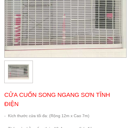
CỬA CUỐN SONG NGANG SƠN TĨNH
ĐIỆN
- Kích thước cửa tối đa: (Rộng 12m x Cao 7m)