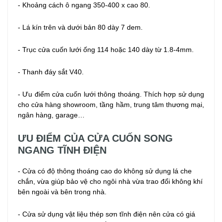
- Khoảng cách ô ngang 350-400 x cao 80.
- Lá kín trên và dưới bản 80 dày 7 dem.
- Trục cửa cuốn lưới ống 114 hoặc 140 dày từ 1.8-4mm.
- Thanh đáy sắt V40.
- Ưu điểm cửa cuốn lưới thông thoáng. Thích hợp sử dụng
cho cửa hàng showroom, tầng hầm, trung tâm thương mại,
ngân hàng, garage…
ƯU ĐIỂM CỦA CỬA CUỐN SONG
NGANG TĨNH ĐIỆN
- Cửa có độ thông thoáng cao do không sử dụng lá che
chắn, vừa giúp bảo vệ cho ngôi nhà vừa trao đổi không khí
bên ngoài và bên trong nhà.
- Cửa sử dụng vật liệu thép sơn tĩnh điện nên cửa có giá