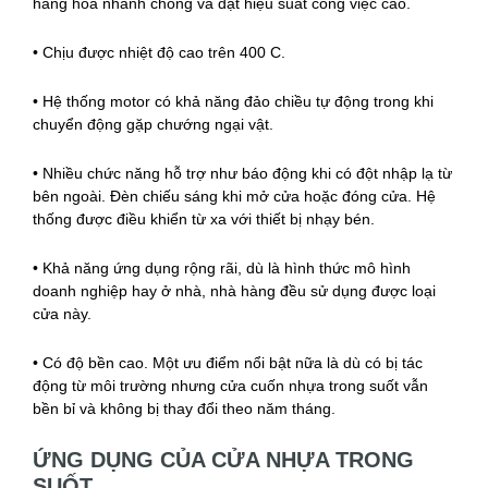
hàng hóa nhanh chóng và đạt hiệu suất công việc cao.
• Chịu được nhiệt độ cao trên 400 C.
• Hệ thống motor có khả năng đảo chiều tự động trong khi
chuyển động gặp chướng ngại vật.
• Nhiều chức năng hỗ trợ như báo động khi có đột nhập lạ từ
bên ngoài. Đèn chiếu sáng khi mở cửa hoặc đóng cửa. Hệ
thống được điều khiển từ xa với thiết bị nhạy bén.
• Khả năng ứng dụng rộng rãi, dù là hình thức mô hình
doanh nghiệp hay ở nhà, nhà hàng đều sử dụng được loại
cửa này.
• Có độ bền cao. Một ưu điểm nổi bật nữa là dù có bị tác
động từ môi trường nhưng cửa cuốn nhựa trong suốt vẫn
bền bỉ và không bị thay đổi theo năm tháng.
ỨNG DỤNG CỦA CỬA NHỰA TRONG
SUỐT