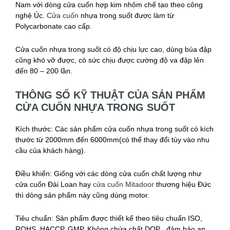
Nam với dòng cửa cuốn hợp kim nhôm chế tạo theo công
nghệ Úc.
Cửa cuốn
nhựa trong suốt được làm từ
Polycarbonate cao cấp.
Cửa cuốn nhựa trong suốt có độ chịu lực cao, dùng búa đập
cũng khó vỡ được, có sức chịu được cường độ va đập lên
đến 80 – 200 lần.
THÔNG SỐ KỸ THUẬT CỦA SẢN PHẨM
CỬA CUỐN NHỰA TRONG SUỐT
Kích thước: Các sản phẩm cửa cuốn nhựa trong suốt có kích
thước từ 2000mm đến 6000mm(có thể thay đổi tùy vào nhu
cầu của khách hàng).
Điều khiển: Giống với các dòng cửa cuốn chất lượng như
cửa cuốn Đài Loan hay
cửa cuốn Mitadoor
thương hiệu Đức
thì dòng sản phẩm này cũng dùng motor.
Tiêu chuẩn: Sản phẩm được thiết kế theo tiêu chuẩn ISO,
ROHS, HACCP, GMP. Không chứa chất DOP , đảm bảo an